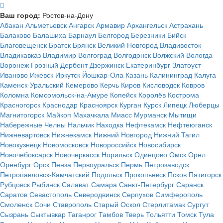
Ваш город:
Ростов-на-Дону
Абакан
Альметьевск
Ангарск
Армавир
Архангельск
Астрахань
Балаково
Балашиха
Барнаул
Белгород
Березники
Бийск
Благовещенск
Братск
Брянск
Великий Новгород
Владивосток
Владикавказ
Владимир
Волгоград
Волгодонск
Волжский
Вологда
Воронеж
Грозный
Дербент
Дзержинск
Екатеринбург
Златоуст
Иваново
Ижевск
Иркутск
Йошкар-Ола
Казань
Калининград
Калуга
Каменск-Уральский
Кемерово
Керчь
Киров
Кисловодск
Ковров
Коломна
Комсомольск-на-Амуре
Копейск
Королёв
Кострома
Красногорск
Краснодар
Красноярск
Курган
Курск
Липецк
Люберцы
Магнитогорск
Майкоп
Махачкала
Миасс
Мурманск
Мытищи
Набережные Челны
Нальчик
Находка
Нефтекамск
Нефтеюганск
Нижневартовск
Нижнекамск
Нижний Новгород
Нижний Тагил
Новокузнецк
Новомосковск
Новороссийск
Новосибирск
Новочебоксарск
Новочеркасск
Норильск
Одинцово
Омск
Орел
Оренбург
Орск
Пенза
Первоуральск
Пермь
Петрозаводск
Петропавловск-Камчатский
Подольск
Прокопьевск
Псков
Пятигорск
Рубцовск
Рыбинск
Салават
Самара
Санкт-Петербург
Саранск
Саратов
Севастополь
Северодвинск
Серпухов
Симферополь
Смоленск
Сочи
Ставрополь
Старый Оскол
Стерлитамак
Сургут
Сызрань
Сыктывкар
Таганрог
Тамбов
Тверь
Тольятти
Томск
Тула