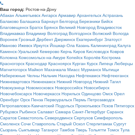
Ваш город:
Ростов-на-Дону
Абакан
Альметьевск
Ангарск
Армавир
Архангельск
Астрахань
Балаково
Балашиха
Барнаул
Белгород
Березники
Бийск
Благовещенск
Братск
Брянск
Великий Новгород
Владивосток
Владикавказ
Владимир
Волгоград
Волгодонск
Волжский
Вологда
Воронеж
Грозный
Дербент
Дзержинск
Екатеринбург
Златоуст
Иваново
Ижевск
Иркутск
Йошкар-Ола
Казань
Калининград
Калуга
Каменск-Уральский
Кемерово
Керчь
Киров
Кисловодск
Ковров
Коломна
Комсомольск-на-Амуре
Копейск
Королёв
Кострома
Красногорск
Краснодар
Красноярск
Курган
Курск
Липецк
Люберцы
Магнитогорск
Майкоп
Махачкала
Миасс
Мурманск
Мытищи
Набережные Челны
Нальчик
Находка
Нефтекамск
Нефтеюганск
Нижневартовск
Нижнекамск
Нижний Новгород
Нижний Тагил
Новокузнецк
Новомосковск
Новороссийск
Новосибирск
Новочебоксарск
Новочеркасск
Норильск
Одинцово
Омск
Орел
Оренбург
Орск
Пенза
Первоуральск
Пермь
Петрозаводск
Петропавловск-Камчатский
Подольск
Прокопьевск
Псков
Пятигорск
Рубцовск
Рыбинск
Салават
Самара
Санкт-Петербург
Саранск
Саратов
Севастополь
Северодвинск
Серпухов
Симферополь
Смоленск
Сочи
Ставрополь
Старый Оскол
Стерлитамак
Сургут
Сызрань
Сыктывкар
Таганрог
Тамбов
Тверь
Тольятти
Томск
Тула