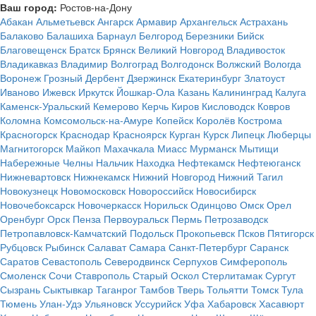
Ваш город:
Ростов-на-Дону
Абакан
Альметьевск
Ангарск
Армавир
Архангельск
Астрахань
Балаково
Балашиха
Барнаул
Белгород
Березники
Бийск
Благовещенск
Братск
Брянск
Великий Новгород
Владивосток
Владикавказ
Владимир
Волгоград
Волгодонск
Волжский
Вологда
Воронеж
Грозный
Дербент
Дзержинск
Екатеринбург
Златоуст
Иваново
Ижевск
Иркутск
Йошкар-Ола
Казань
Калининград
Калуга
Каменск-Уральский
Кемерово
Керчь
Киров
Кисловодск
Ковров
Коломна
Комсомольск-на-Амуре
Копейск
Королёв
Кострома
Красногорск
Краснодар
Красноярск
Курган
Курск
Липецк
Люберцы
Магнитогорск
Майкоп
Махачкала
Миасс
Мурманск
Мытищи
Набережные Челны
Нальчик
Находка
Нефтекамск
Нефтеюганск
Нижневартовск
Нижнекамск
Нижний Новгород
Нижний Тагил
Новокузнецк
Новомосковск
Новороссийск
Новосибирск
Новочебоксарск
Новочеркасск
Норильск
Одинцово
Омск
Орел
Оренбург
Орск
Пенза
Первоуральск
Пермь
Петрозаводск
Петропавловск-Камчатский
Подольск
Прокопьевск
Псков
Пятигорск
Рубцовск
Рыбинск
Салават
Самара
Санкт-Петербург
Саранск
Саратов
Севастополь
Северодвинск
Серпухов
Симферополь
Смоленск
Сочи
Ставрополь
Старый Оскол
Стерлитамак
Сургут
Сызрань
Сыктывкар
Таганрог
Тамбов
Тверь
Тольятти
Томск
Тула
Тюмень
Улан-Удэ
Ульяновск
Уссурийск
Уфа
Хабаровск
Хасавюрт